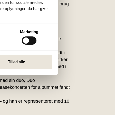
nden for sociale medier,
e sanges historie, kontekst og brug
e oplysninger, du har givet
Email
Marketing
SEND
havet i den lille sønderjyske
 vi gå en musikalsk tur rundt i
tier og besøgte de samme kirker.
Tillad alle
ne aften skal vi også dykke ned i
ed sin duo, Duo
leasekoncerten for albummet fandt
 – og han er repræsenteret med 10