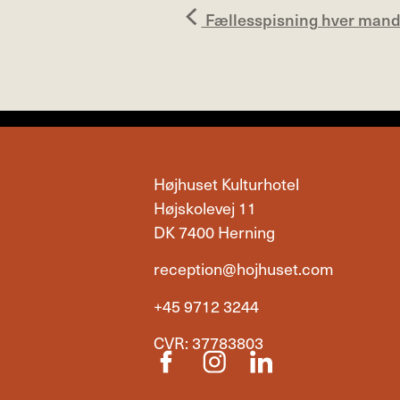
Fællesspisning hver mand
Højhuset Kulturhotel
Højskolevej 11
DK 7400 Herning
reception@hojhuset.com
+45 9712 3244
CVR: 37783803