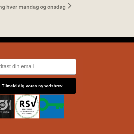
ing hver mandag og onsdag
il
Tilmeld dig vores nyhedsbrev