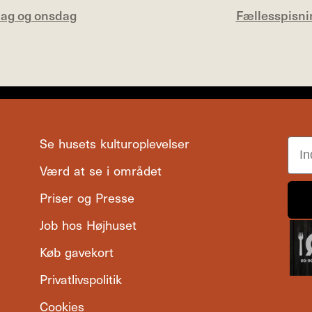
ag og onsdag
Fællesspisn
Se husets kulturoplevelser
Ema
Værd at se i området
Priser og Presse
Job hos Højhuset
Køb gavekort
Privatlivspolitik
Cookies