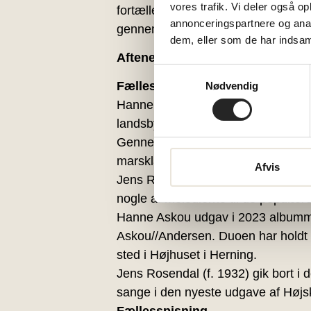
vores trafik. Vi deler også 
fortælle om deres oprindelse, og hva
annonceringspartnere og anal
gennem tiden.
dem, eller som de har indsaml
Aftenens tema
Samtykkevalg
Fællessangsforedrag om Jens R
Nødvendig
Hanne Askou har gennem mange år k
landsby Ballum, hvor også Hannes 
Gennem folkeviser, nye og gamle s
marsklandet, hvor salmedigteren B
Afvis
Jens Rosendals egen historie er ke
nogle af melodierne til de populæ
Hanne Askou udgav i 2023 album
Askou//Andersen. Duoen har holdt 
sted i Højhuset i Herning.
Jens Rosendal (f. 1932) gik bort 
sange i den nyeste udgave af Høj