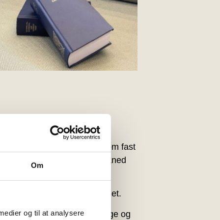
og professionel violinist. Som fast
, der møder talstærkt op måned
Om
Tilmeld dig vores nyhe
, men mindre kan også gøre det.
Hver måned forkæler vi 2
læsere med billetter 
 medier og til at analysere
il vælge en perlerække af sange og
fællesspisning