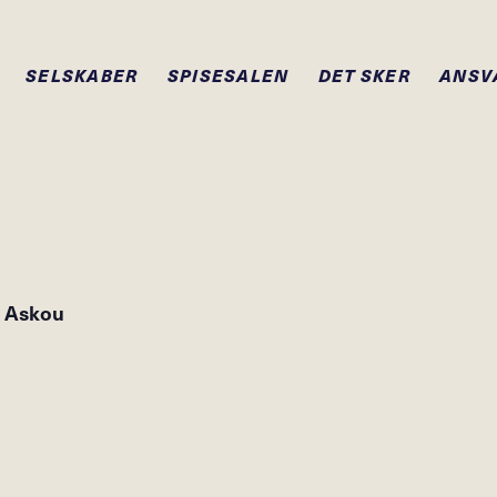
SELSKABER
SPISESALEN
DET SKER
ANSV
e Askou