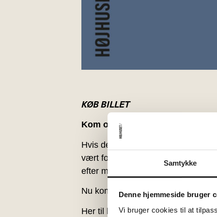
KØB BILLET
Kom og syng med fra Højskole
Hvis der er én, der har styr på den
vært for ODEONs Sangklub i Odens
Samtykke
efter måned.
Nu kommer hun til Højhuset for at 
Denne hjemmeside bruger c
Vi bruger cookies til at tilpas
Her til huset har hun udviklet konc