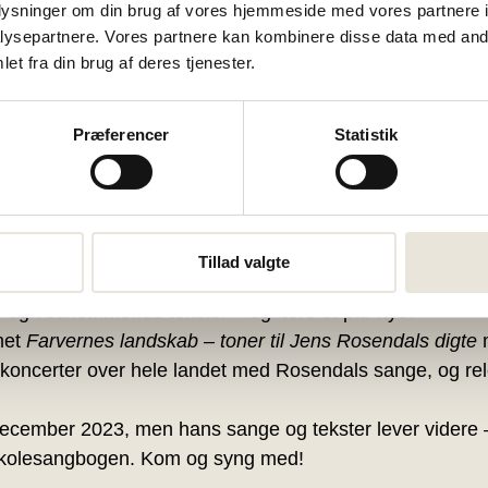
oplysninger om din brug af vores hjemmeside med vores partnere i
d der ellers knytter sig af skønne historier til de enkelt
ysepartnere. Vores partnere kan kombinere disse data med andr
et fra din brug af deres tjenester.
osendals sange
Præferencer
Statistik
endt den populære sangskriver, der var bosat ved Vade
familie stammer fra.
ange og salmer og med højskolesangbogen i hånden, skal
rorson mange hundrede år tidligere betrådte de samme s
Tillad valgte
ndt – og fortalt – af mange, inklusive ham selv, men den
re og vedkommende tekster – og lære et par nye.
met
Farvernes landskab – toner til Jens Rosendals digte
m
koncerter over hele landet med Rosendals sange, og re
i december 2023, men hans sange og tekster lever videre
skolesangbogen. Kom og syng med!