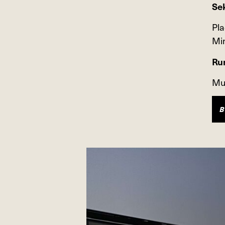
Se
Pla
Mi
Ru
Mul
B