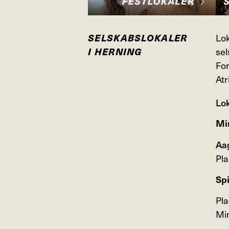
Lok
SELSKABSLOKALER
sel
I HERNING
For
Atr
Lo
Mi
Aa
Pla
Sp
Pla
Mi