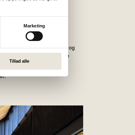
Marketing
, tilberedt med gode råvarer og
lokaler er der plads til både
Tillad alle
er.