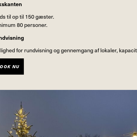
kskanten
ds til op til 150 gæster.
nimum 80 personer.
ndvisning
ighed for rundvisning og gennemgang af lokaler, kapaci
OOK NU