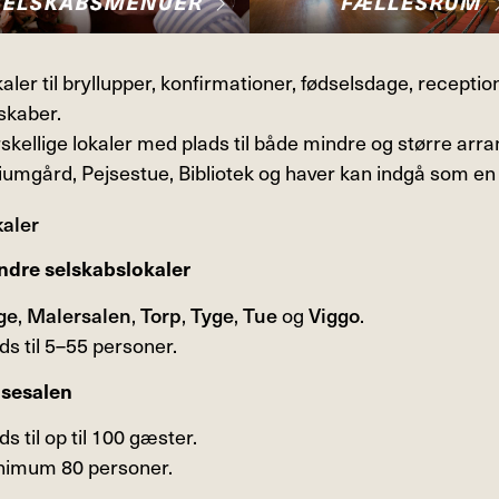
aler til bryllupper, konfirmationer, fødselsdage, recepti
skaber.
skellige lokaler med plads til både mindre og større arr
iumgård, Pejsestue, Bibliotek og haver kan indgå som en
kaler
ndre selskabslokaler
ge
,
Malersalen
,
Torp
,
Tyge
,
Tue
og
Viggo
.
ds til 5–55 personer.
isesalen
ds til op til 100 gæster.
nimum 80 personer.