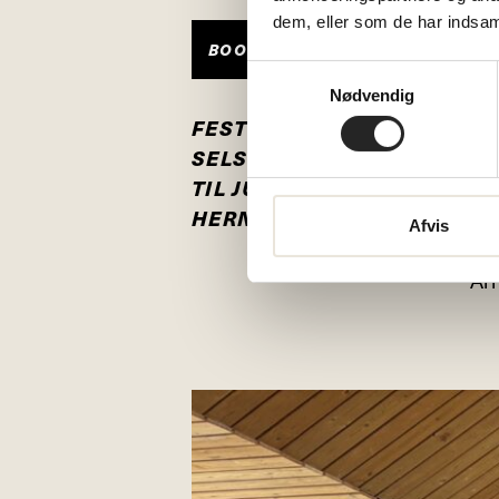
dem, eller som de har indsaml
BOOK NU
Samtykkevalg
Nødvendig
Inv
FESTLIGE
SELSKABSLOKALER
Der
TIL JULEFROKOST I
ser
HERNING
Afvis
min
Arr