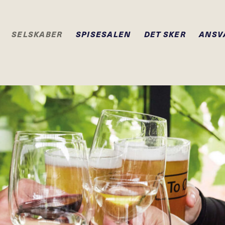
SELSKABER
SPISESALEN
DET SKER
ANSV