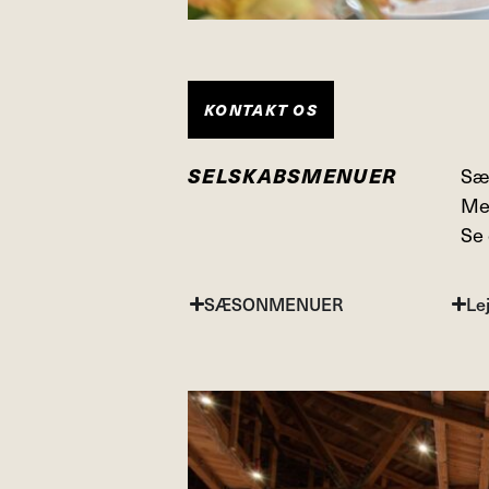
KONTAKT OS
Sæs
SELSKABSMENUER
Men
Se 
SÆSONMENUER
Le