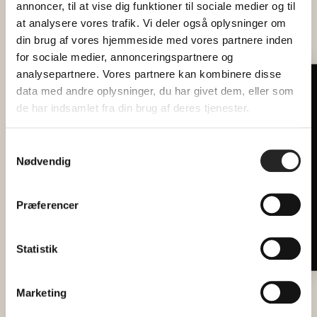
annoncer, til at vise dig funktioner til sociale medier og til
Det koster 140 kr. pr. voksen, 40 kr. pr. barn (0-2
at analysere vores trafik. Vi deler også oplysninger om
år) og 70 kr. pr. barn (3 – 11 år)
din brug af vores hjemmeside med vores partnere inden
for sociale medier, annonceringspartnere og
analysepartnere. Vores partnere kan kombinere disse
Allergier skal oplyses
data med andre oplysninger, du har givet dem, eller som
Tilmeld dig vores nyhedsbrev
reception@hojhuset.com
til
minimum 2 dage
de har indsamlet fra din brug af deres tjenester.
Hver måned forkæler vi 2 heldige
læsere med billetter til
før.
fællesspisning
Samtykkevalg
Der er fællesspisning hver mandag og onsdag i
Nødvendig
Email
2026.
Billetter refunderes ikke, med mindre
Præferencer
arrangementet aflyses.
SEND
Vi gennemfører ved min. 15 tilmeldte.
Statistik
Marketing
HVOR GÅR
Fællessangsforedrag