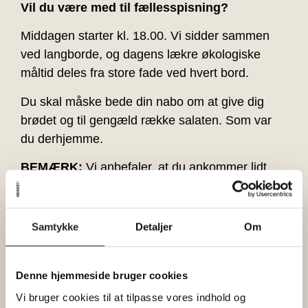
Vil du være med til fællesspisning?
Middagen starter kl. 18.00. Vi sidder sammen
ved langborde, og dagens lækre økologiske
måltid deles fra store fade ved hvert bord.
Du skal måske bede din nabo om at give dig
brødet og til gengæld række salaten. Som var
du derhjemme.
BEMÆRK:
Vi anbefaler, at du ankommer lidt
tidligere, så du kan nå at købe drikkevarer i
baren, inden middagen starter.
Samtykke
Detaljer
Om
Dørene åbner allerede kl. 17, så har man lyst til
et glas i Pejsestuen, et slag bordtennis eller en
gåtur i vores spændende hus inden middagen,
Denne hjemmeside bruger cookies
er man mere end velkommen.
Vi bruger cookies til at tilpasse vores indhold og