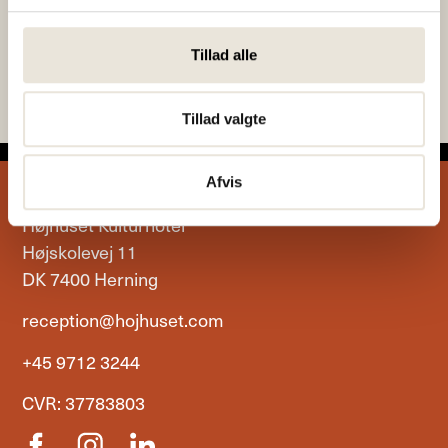
DANMARK
med Hanne Askou
HEN?
Tillad alle
Tillad valgte
Afvis
Højhuset Kulturhotel
Højskolevej 11
DK 7400 Herning
reception@hojhuset.com
+45 9712 3244
CVR: 37783803