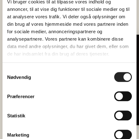
Vi bruger cookies til at tilpasse vores indhold og
En veltillavet frokostret serveret sharefood-
annoncer, til at vise dig funktioner til sociale medier og til
style/incl 1 vand
at analysere vores trafik. Vi deler også oplysninger om
din brug af vores hjemmeside med vores partnere inden
Eftermiddagskaffe med sødt
for sociale medier, annonceringspartnere og
2 x talks
analysepartnere. Vores partnere kan kombinere disse
data med andre oplysninger, du har givet dem, eller som
Tilmeld dig vores nyhedsbrev
Pris: 375 kr
de har indsamlet fra din brug af deres tjenester.
Hver måned forkæler vi 2 heldige
læsere med billetter til
Der vil være mulighed for at se de nyeste
fællesspisning
Samtykkevalg
produkter fra Muud og for at få en rabatkode.
Nødvendig
Email
Præferencer
Billetter refunderes ikke, medmindre
arrangementet aflyses grundet for få tilmeldte.
SEND
Statistik
Der er et maks på 65 billetter til dette event.
Marketing