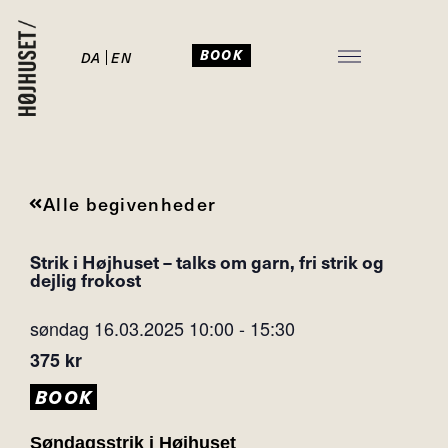
BOOK
DA
EN
JULEFROKOST I HØJHUSET
Alle begivenheder
Strik i Højhuset – talks om garn, fri strik og
dejlig frokost
søndag 16.03.2025
10:00
-
15:30
375 kr
BOOK
Søndagsstrik i Højhuset