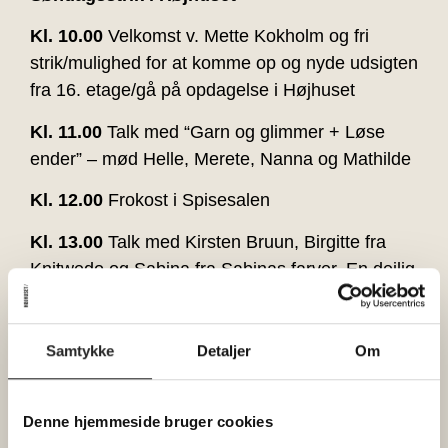
Kl. 10.00
Velkomst v. Mette Kokholm og fri
strik/mulighed for at komme op og nyde udsigten
fra 16. etage/gå på opdagelse i Højhuset
Kl. 11.00
Talk med “Garn og glimmer + Løse
ender” – mød Helle, Merete, Nanna og Mathilde
Kl. 12.00
Frokost i Spisesalen
Kl. 13.00
Talk med Kirsten Bruun, Birgitte fra
Knitwedo og Sabina fra Sabinas farver. En dejlig
teknisk snak om fibre og spindinger
Kl. 14.00
Fri strik og kaffe/sødt
Samtykke
Detaljer
Om
Kl. 15.30
Tak for i dag!
Du får;
Denne hjemmeside bruger cookies