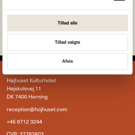
Fællesspisning hver
Fællesspisning
mandag og onsdag
på en lørdag
Tillad alle
Tillad valgte
Afvis
Højhuset Kulturhotel
Højskolevej 11
DK 7400 Herning
reception@hojhuset.com
+45 9712 3244
CVR: 37783803