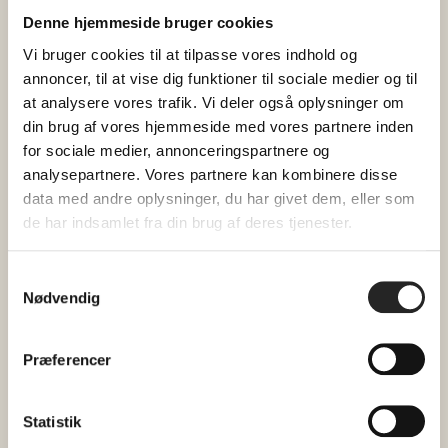
gratis-billet, så du er sikker på at få en
Denne hjemmeside bruger cookies
siddeplads.
Vi bruger cookies til at tilpasse vores indhold og
annoncer, til at vise dig funktioner til sociale medier og til
Ønsker du at udvide din aften?
at analysere vores trafik. Vi deler også oplysninger om
din brug af vores hjemmeside med vores partnere inden
17.00 Samtalesalon med One Collection/House
for sociale medier, annonceringspartnere og
book din gratisbillet her
of Finn Juhl (
)
analysepartnere. Vores partnere kan kombinere disse
book din spisebillet her
data med andre oplysninger, du har givet dem, eller som
18.00 Fællesspisning (
)
de har indsamlet fra din brug af deres tjenester.
19.30 Foredrag; Hemmelige steder i det
book din billet her
midtjyske (
)
Samtykkevalg
Nødvendig
Allergier skal oplyses
Præferencer
reception@hojhuset.com
til
minimum 2 dage
før.
Statistik