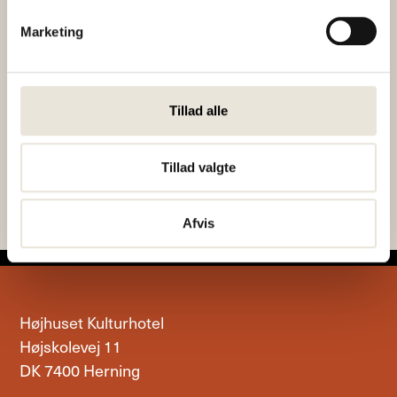
Billetter refunderes ikke, medmindre
arrangementet aflyses grundet for få tilmeldte.
Marketing
Fællesspisning
Fællesspisning
Tillad alle
hver mandag og
hver mandag og
onsdag
onsdag
Tillad valgte
Afvis
Højhuset Kulturhotel
Højskolevej 11
DK 7400 Herning