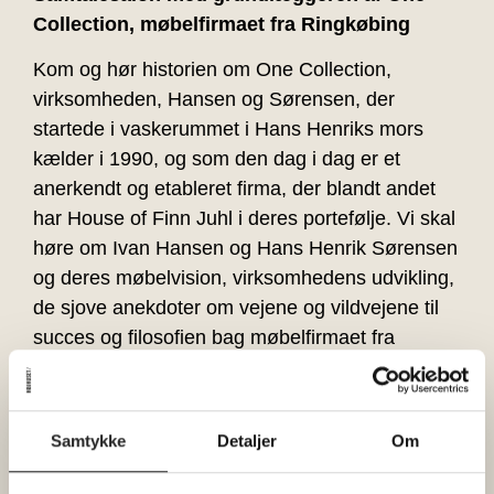
Collection, møbelfirmaet fra Ringkøbing
Kom og hør historien om One Collection,
virksomheden, Hansen og Sørensen, der
startede i vaskerummet i Hans Henriks mors
kælder i 1990, og som den dag i dag er et
anerkendt og etableret firma, der blandt andet
har House of Finn Juhl i deres portefølje.
Vi skal
høre om Ivan Hansen og Hans Henrik Sørensen
og deres møbelvision, virksomhedens udvikling,
de sjove anekdoter om vejene og vildvejene til
succes og filosofien bag møbelfirmaet fra
Ringkøbing.
Samtalen faciliteres af arkitekt Marie-Louise
Samtykke
Detaljer
Om
Høstbo.
Arrangementet er gratis, men husk at booke din