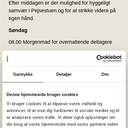
Efter middagen er der mulighed for hyggeligt
samvær i Pejsestuen og for at strikke videre på
egen hånd.
Søndag
08.00 Morgenmad for overnattende deltagere
09.00 Opstart og workshop
Kaffe/te og arbejde videre med eget projekt.
12.00 Frokost
Samtykke
Detaljer
Om
(Inkl. isvand – øvrige drikkevarer kan købes)
13.00 Tilpasning og detaljer
Denne hjemmeside bruger cookies
Fokus på pasform, længde, ærmer og
Vi bruger cookies til at tilpasse vores indhold og
personlige justeringer.
annoncer, til at vise dig funktioner til sociale medier og til
at analysere vores trafik. Vi deler også oplysninger om
15.00 Eftermiddagspause
din brug af vores hjemmeside med vores partnere inden
Kaffe og sødt.