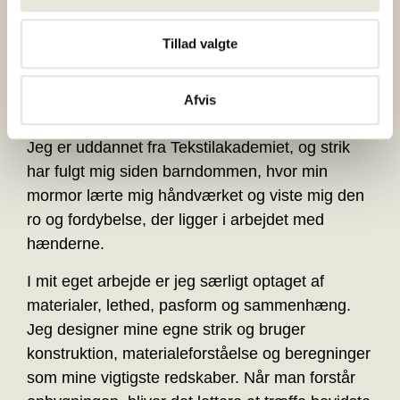
Mit mål er at tilbyde et kursus, hvor du kommer
godt i gang med din sommerbluse og får støtte
Tillad valgte
til at forstå beregninger og tilpasninger, så du
kan arbejde videre med dit eget strik, også efter
Afvis
kurset.
Jeg er uddannet fra Tekstilakademiet, og strik
har fulgt mig siden barndommen, hvor min
mormor lærte mig håndværket og viste mig den
ro og fordybelse, der ligger i arbejdet med
hænderne.
I mit eget arbejde er jeg særligt optaget af
materialer, lethed, pasform og sammenhæng.
Jeg designer mine egne strik og bruger
konstruktion, materialeforståelse og beregninger
som mine vigtigste redskaber. Når man forstår