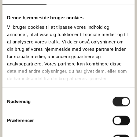
værktøj, der giver et unikt indblik i eget CO2-
forbrug og gør det visuelt, hvordan man kan
Denne hjemmeside bruger cookies
ændre små ting i hverdagen, som har stor
betydning for CO
-udslippet.
Vi bruger cookies til at tilpasse vores indhold og
2
annoncer, til at vise dig funktioner til sociale medier og til
I vil bl.a. kunne undersøge jeres eget forbrug
at analysere vores trafik. Vi deler også oplysninger om
inden for kategorier som elektronik, tøjforbrug,
din brug af vores hjemmeside med vores partnere inden
mad og transport.
for sociale medier, annonceringspartnere og
analysepartnere. Vores partnere kan kombinere disse
Arrangementet er åbent for alle, men husk at
data med andre oplysninger, du har givet dem, eller som
booke din gratis-billet nedenfor.
de har indsamlet fra din brug af deres tjenester.
Hverdagens grønne valg |
Læs mere på
Samtykkevalg
Herning Kommune
Nødvendig
Praktisk info
Præferencer
For at få adgang til og komme i gang med
klimaregnemaskinen kræver det, at deltagere