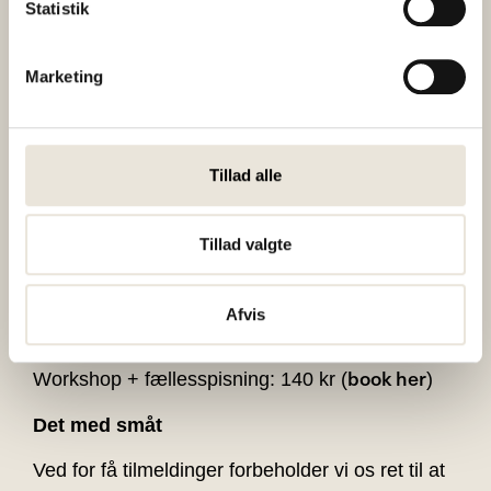
Statistik
selv medbringer computer eller telefon.
Om Bæredygtig Levevis
Marketing
Vi arbejder i Herning Kommune med en indsats
under klimaplanen, der hedder Bæredygtig
Levevis.
Tillad alle
Indsatsens formål er at lave borgerrettede
aktiviteter med klima og miljø for øje.
Tillad valgte
Billettyper
Afvis
book her
Workshop: gratis (
)
book her
Workshop + fællesspisning: 140 kr (
)
Det med småt
Ved for få tilmeldinger forbeholder vi os ret til at