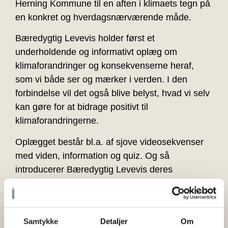
Herning Kommune til en aften i klimaets tegn på
en konkret og hverdagsnærværende måde.
Bæredygtig Levevis holder først et
underholdende og informativt oplæg om
klimaforandringer og konsekvenserne heraf,
som vi både ser og mærker i verden. I den
forbindelse vil det også blive belyst, hvad vi selv
kan gøre for at bidrage positivt til
klimaforandringerne.
Oplægget består bl.a. af sjove videosekvenser
med viden, information og quiz. Og så
introducerer Bæredygtig Levevis deres
klimaregnemaskine, som deltagerne selv
kommer til at sidde med.
Regnemaskinen er et simpelt og brugervenligt
Samtykke
Detaljer
Om