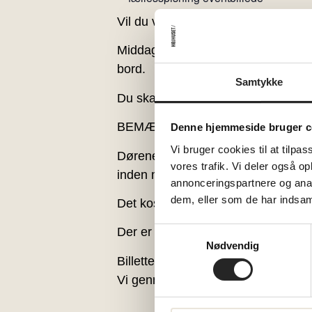
Vil du være med til fællesspisning?
Middagen starter kl. 18.00. Vi sid
bord.
Samtykke
Du skal måske bede din nabo om at
BEMÆRK: Vi anbefaler, at du ankomm
Denne hjemmeside bruger c
Vi bruger cookies til at tilpas
Dørene åbner allerede kl. 17, så ha
vores trafik. Vi deler også 
inden middagen, er man mere end
annonceringspartnere og anal
dem, eller som de har indsaml
Det koster 130 kr. pr. voksen og 65 
Der er fællesspisning hver mandag
Samtykkevalg
Nødvendig
Billetter refunderes ikke, med min
Vi gennemfører ved min. 15 tilmeld