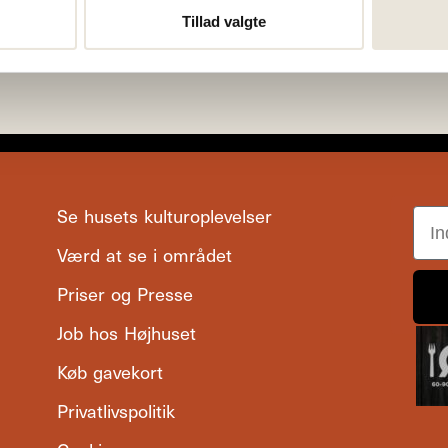
Tillad valgte
- Sonorous Scandinavia
Se husets kulturoplevelser
Ema
Værd at se i området
Priser og Presse
Job hos Højhuset
Køb gavekort
Privatlivspolitik