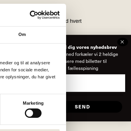
ltid deles fra store fade ved hvert
Om
r du derhjemme.
Tilmeld dig vores nyhedsbrev
ren, inden middagen starter.
Hver måned forkæler vi 2 heldige
læsere med billetter til
 medier og til at analysere
ler en gåtur i vores spændende hus
fællesspisning
nden for sociale medier,
e oplysninger, du har givet
Email
n under 3 år.
Marketing
SEND