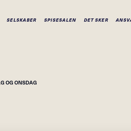
SELSKABER
SPISESALEN
DET SKER
ANSV
AG OG ONSDAG