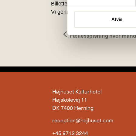
Billetter refunderes ikke, med min
Vi gennemfører ved min. 15 tilmeld
Afvis
Fællesspisning hver mand
Højhuset Kulturhotel
Højskolevej 11
DK 7400 Herning
reception@hojhuset.com
+45 9712 3244