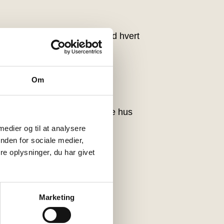
ltid deles fra store fade ved hvert
r du derhjemme.
Om
ren, inden middagen starter.
ler en gåtur i vores spændende hus
 medier og til at analysere
nden for sociale medier,
n under 3 år.
e oplysninger, du har givet
Marketing