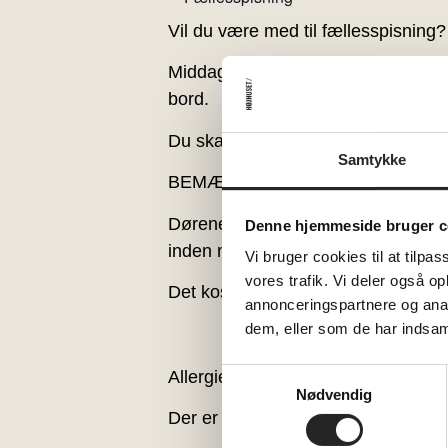
Vil du være med til fællesspisning?
Middagen starter kl. 18.00. Vi sid
bord.
Du skal måske bede din nabo om at
Samtykke
BEMÆRK: Vi anbefaler, at du ankomm
Dørene åbner allerede kl. 17, så ha
Denne hjemmeside bruger c
inden middagen, er man mere end
Vi bruger cookies til at tilpas
vores trafik. Vi deler også 
Det koster 140 kr. pr. voksen og 70 
annonceringspartnere og anal
dem, eller som de har indsaml
reception
Allergier skal oplyses til
Samtykkevalg
Nødvendig
Der er fællesspisning hver mandag