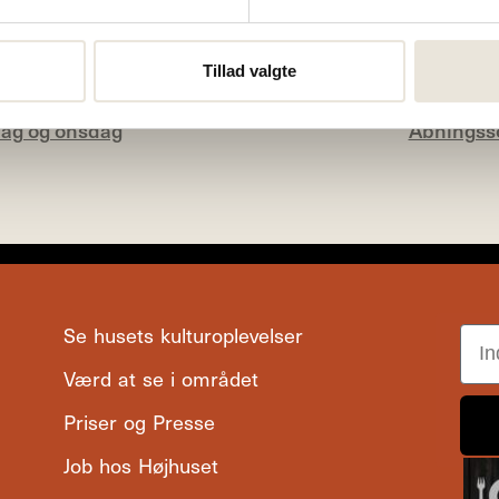
dre arrangementet aflyses.
te.
Tillad valgte
ag og onsdag
Åbningsso
Se husets kulturoplevelser
Ema
Værd at se i området
Priser og Presse
Job hos Højhuset