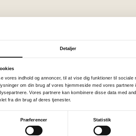
der sammen ved langborde, og dagens lækre økologiske må
 give dig brødet og til gengæld række salaten. Som va
Detaljer
er lidt tidligere, så du kan nå at købe drikkevarer i ba
r man lyst til et glas i Pejsestuen, et slag bordtennis el
ookies
 velkommen.
se vores indhold og annoncer, til at vise dig funktioner til sociale
oplysninger om din brug af vores hjemmeside med vores partnere i
kr. pr. barn (til og med 10 år). Middagen er gratis for bør
ysepartnere. Vores partnere kan kombinere disse data med andr
et fra din brug af deres tjenester.
@hojhuset.com
minimum 2 dage før.
Præferencer
Statistik
 og onsdag i 2025.