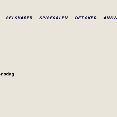
SELSKABER
SPISESALEN
DET SKER
ANSV
onsdag