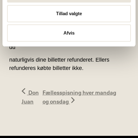
Din ordrebekræftelse fungerer som billet – du
Tillad valgte
modtager derfor ikke en særskilt billet.
Ved for få tilmeldinger forbeholder Højhuset sig
Afvis
ret til at aflyse arrangementet. Skulle det ske, får
du
naturligvis dine billetter refunderet. Ellers
refunderes købte billetter ikke.
Don
Fællesspisning hver mandag
Juan
og onsdag