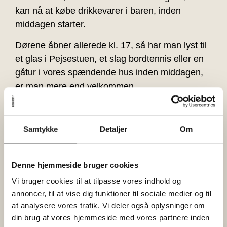
kan nå at købe drikkevarer i baren, inden
middagen starter.
Dørene åbner allerede kl. 17, så har man lyst til
et glas i Pejsestuen, et slag bordtennis eller en
gåtur i vores spændende hus inden middagen,
er man mere end velkommen.
Ugens menu
Samtykke
Detaljer
Om
Er du nysgerrig på, hvad der kommer på
tallerkenen? Menuen til fællesspisningen deles
Denne hjemmeside bruger cookies
Facebook
Instagram
på Højhusets
– og
-profiler
Vi bruger cookies til at tilpasse vores indhold og
onsdagen i ugen før arrangementet. Mandags-
annoncer, til at vise dig funktioner til sociale medier og til
middagen er grøn, og onsdags-middagen er
at analysere vores trafik. Vi deler også oplysninger om
din brug af vores hjemmeside med vores partnere inden
grønt med kød.