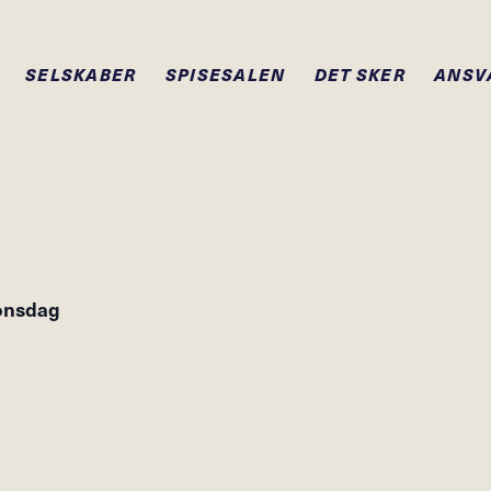
SELSKABER
SPISESALEN
DET SKER
ANSV
onsdag