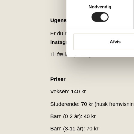
Samtykkevalg
Nødvendig
Ugens menu
Er du nysgerrig på, hvad der komm
Instagram
Afvis
-profiler onsdagen i ug
Til fællesspisningerne kan vi desvær
Priser
Voksen: 140 kr
Studerende: 70 kr (husk fremvisning
Barn (0-2 år): 40 kr
Barn (3-11 år): 70 kr