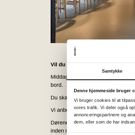
Vil du være med til fællesspisni
Samtykke
Middagen starter kl. 18.00. Vi sid
bord.
Denne hjemmeside bruger c
Du skal måske bede din nabo om at
Vi bruger cookies til at tilpas
vores trafik. Vi deler også 
Vi anbefaler, at du ankommer lidt t
annonceringspartnere og anal
dem, eller som de har indsaml
Dørene åbner allerede kl. 17, så ha
inden middagen, er man mere end