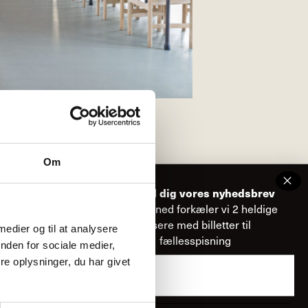
Om
ltid deles fra store fade ved hvert
Tilmeld dig vores nyhedsbrev
Hver måned forkæler vi 2 heldige
r du derhjemme.
læsere med billetter til
 medier og til at analysere
fællesspisning
nden for sociale medier,
middagen starter.
e oplysninger, du har givet
Email
ler en gåtur i vores spændende hus