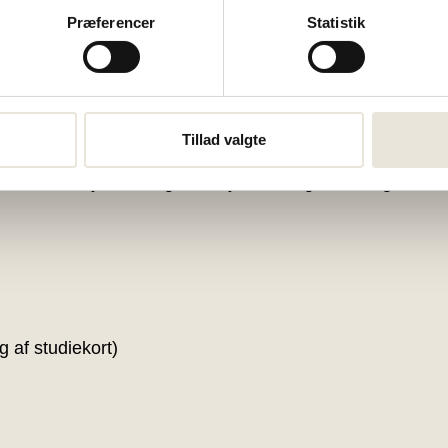
Præferencer
Statistik
er på tallerkenen? Menuen til fællesspisningen deles p
Tillad valgte
en før arrangementet. Mandags-middagen er grøn, og o
re ikke tilbyde særlige hensyn til allergier, særlige diæt
 af studiekort)