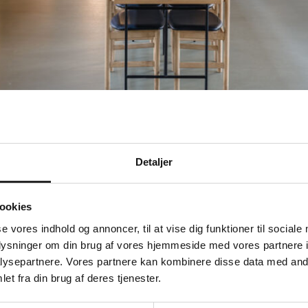
ng?
Detaljer
der sammen ved langborde, og dagens lækre økologiske må
ookies
 give dig brødet og til gengæld række salaten. Som va
se vores indhold og annoncer, til at vise dig funktioner til sociale
oplysninger om din brug af vores hjemmeside med vores partnere i
idligere, så du kan nå at købe drikkevarer i baren, inden 
ysepartnere. Vores partnere kan kombinere disse data med andr
et fra din brug af deres tjenester.
r man lyst til et glas i Pejsestuen, et slag bordtennis el
 velkommen.