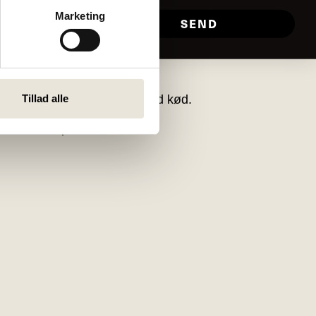
Marketing
SEND
Facebook
å Højhusets
– og
Tillad alle
nsdags-middagen er grønt med kød.
er eller kostpræferencer.