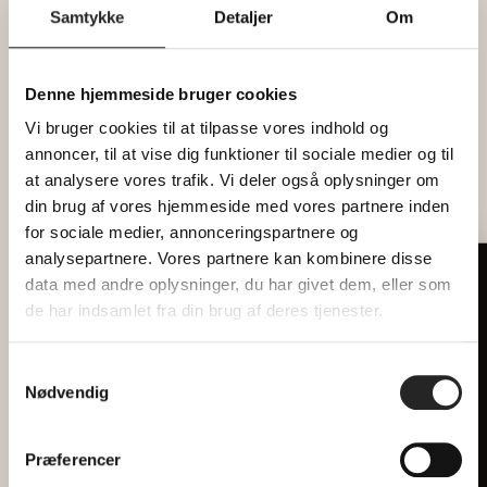
Samtykke
Detaljer
Om
tidligere, så du kan nå at købe drikkevarer i
baren, inden middagen starter.
Denne hjemmeside bruger cookies
Dørene åbner allerede kl. 17, så har man lyst til
et glas i Pejsestuen, et slag bordtennis eller en
Vi bruger cookies til at tilpasse vores indhold og
annoncer, til at vise dig funktioner til sociale medier og til
gåtur i vores spændende hus inden middagen,
at analysere vores trafik. Vi deler også oplysninger om
er man mere end velkommen.
din brug af vores hjemmeside med vores partnere inden
Det koster 140 kr. pr. voksen, 40 kr. pr. barn (0-2
for sociale medier, annonceringspartnere og
år) og 70 kr. pr. barn (3 – 11 år)
analysepartnere. Vores partnere kan kombinere disse
data med andre oplysninger, du har givet dem, eller som
Tilmeld dig vores nyhedsbrev
de har indsamlet fra din brug af deres tjenester.
Hver måned forkæler vi 2 heldige
læsere med billetter til
Allergier skal oplyses
fællesspisning
Samtykkevalg
reception@hojhuset.com
til
minimum 2 dage
Nødvendig
Email
før.
Der er fællesspisning hver mandag og onsdag i
Præferencer
2026.