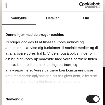
tidligere, så du kan nå at købe drikkevarer i
baren, inden middagen starter.
Samtykke
Detaljer
Om
Dørene åbner allerede kl. 17, så har man lyst til
et glas i Pejsestuen, et slag bordtennis eller en
gåtur i vores spændende hus inden middagen,
Denne hjemmeside bruger cookies
er man mere end velkommen.
Vi bruger cookies til at tilpasse vores indhold og
annoncer, til at vise dig funktioner til sociale medier og til
Det koster 140 kr. pr. voksen og 70 kr. pr. barn
at analysere vores trafik. Vi deler også oplysninger om
(til og med 10 år). Middagen er gratis for børn
din brug af vores hjemmeside med vores partnere inden
under 3 år.
for sociale medier, annonceringspartnere og
analysepartnere. Vores partnere kan kombinere disse
data med andre oplysninger, du har givet dem, eller som
Tilmeld dig vores nyhedsbrev
de har indsamlet fra din brug af deres tjenester.
Menu
Hver måned forkæler vi 2 heldige
læsere med billetter til
Braiseret grisebryststeg, rosmarinstegte kartofler
fællesspisning
Samtykkevalg
og græskardip
Nødvendig
Email