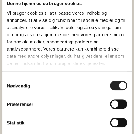
(til og med 10 år). Middagen er gratis for børn
Denne hjemmeside bruger cookies
under 3 år.
Vi bruger cookies til at tilpasse vores indhold og
annoncer, til at vise dig funktioner til sociale medier og til
Menu
at analysere vores trafik. Vi deler også oplysninger om
Vegetar-moussaka med bagt græskarsalat
din brug af vores hjemmeside med vores partnere inden
for sociale medier, annonceringspartnere og
Hjemmebagt brød og smør
analysepartnere. Vores partnere kan kombinere disse
data med andre oplysninger, du har givet dem, eller som
de har indsamlet fra din brug af deres tjenester.
Allergier skal oplyses
reception@hojhuset.com
Samtykkevalg
til
minimum 2 dage
Nødvendig
før.
Der er fællesspisning hver mandag og onsdag i
Præferencer
2025.
Billetter refunderes ikke, med mindre
Statistik
arrangementet aflyses.