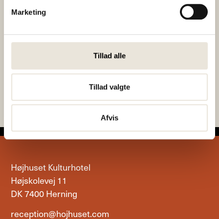
Vi gennemfører ved min. 15 tilmeldte.
Marketing
Fællesspisning
Fællesspisning
Tillad alle
hver mandag og
hver mandag og
onsdag
onsdag
Tillad valgte
Afvis
Højhuset Kulturhotel
Højskolevej 11
DK 7400 Herning
reception@hojhuset.com