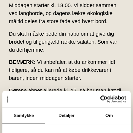
Middagen starter kl. 18.00. Vi sidder sammen
ved langborde, og dagens lækre økologiske
måltid deles fra store fade ved hvert bord.
Du skal måske bede din nabo om at give dig
brødet og til gengæld række salaten. Som var
du derhjemme.
BEMÆRK:
Vi anbefaler, at du ankommer lidt
tidligere, så du kan nå at købe drikkevarer i
baren, inden middagen starter.
Dørene åbner allerede kl. 17, så har man lyst til
et glas i Pejsestuen, et slag bordtennis eller en
gåtur i vores spændende hus inden middagen,
er man mere end velkommen.
Samtykke
Detaljer
Om
Det koster 140 kr. pr. voksen og 70 kr. pr. barn