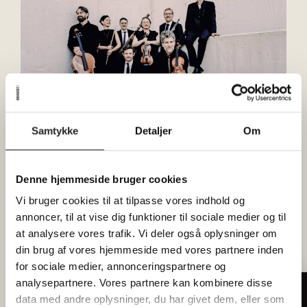
Samtykke
Detaljer
Om
Musikalsk forret på en mandag
Kom og lyt, når en lille celeber gruppe af
Denne hjemmeside bruger cookies
musikere fra Ensemble MidtVest slår tonen an i
Vi bruger cookies til at tilpasse vores indhold og
Pejsestuen til en lille intimkoncert.
annoncer, til at vise dig funktioner til sociale medier og til
at analysere vores trafik. Vi deler også oplysninger om
Brug det som en fyraftenskoncert på vej hjem fra
din brug af vores hjemmeside med vores partnere inden
arbejde, eller som en musikalsk forret inden
for sociale medier, annonceringspartnere og
onsdagens fællespisning.
analysepartnere. Vores partnere kan kombinere disse
Tilmeld dig vores nyhedsbrev
data med andre oplysninger, du har givet dem, eller som
Det er uhørt meget kvalitet til en uhørt lav pris.