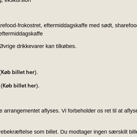
g, ekskursion
efood-frokostret, eftermiddagskaffe med sødt, sharefood
eftermiddagskaffe
 Øvrige drikkevarer kan tilkøbes.
Køb billet her
(
).
Køb billet her
(
).
e arrangementet aflyses. Vi forbeholder os ret til at afly
bekræftelse som billet. Du modtager ingen særskilt bille