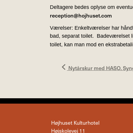
Deltagere bedes oplyse om eventuel
reception@hojhuset.com
Værelser: Enkeltværelser har hånd
bad, separat toilet. Badeværelset l
toilet, kan man mod en ekstrabeta
Nytårskur med HASO. Syng 
Højhuset Kulturhotel
Højskolevej 11