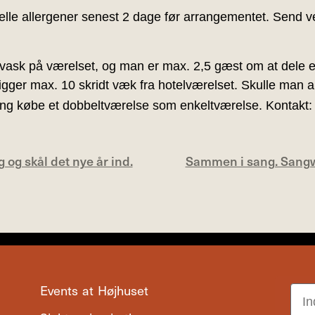
le allergener senest 2 dage før arrangementet. Send venl
vask på værelset, og man er max. 2,5 gæst om at dele 
igger max. 10 skridt væk fra hotelværelset. Skulle man all
ling købe et dobbeltværelse som enkeltværelse. Kontakt
og skål det nye år ind.
Sammen i sang. Sang
Events at Højhuset
Ema