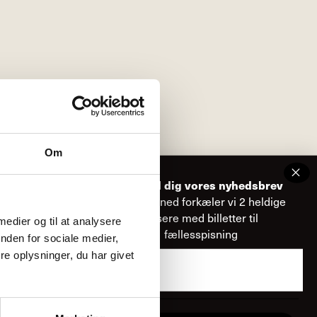
el…
Om
Tilmeld dig vores nyhedsbrev
Hver måned forkæler vi 2 heldige
læsere med billetter til
 medier og til at analysere
fællesspisning
nden for sociale medier,
e oplysninger, du har givet
Email
der