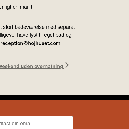
igt en mail til
et stort badeværelse med separat
igevel have lyst til eget bad og
reception@hojhuset.com
:
weekend uden overnatning
il