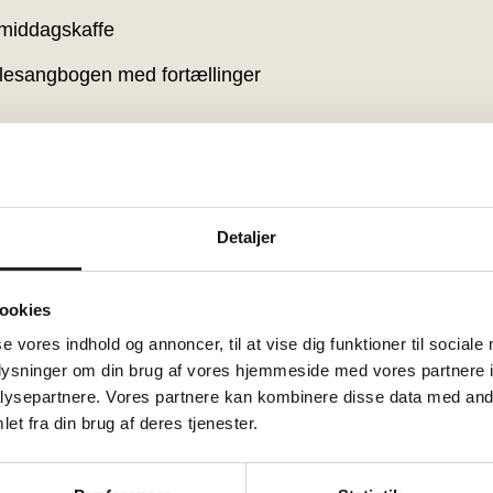
rmiddagskaffe
kolesangbogen med fortællinger
e
 i højskolesangbogen, men så synger vi dem bare alligev
Detaljer
sødt
i Højhuset
ookies
se vores indhold og annoncer, til at vise dig funktioner til sociale
oplysninger om din brug af vores hjemmeside med vores partnere i
ysepartnere. Vores partnere kan kombinere disse data med andr
et fra din brug af deres tjenester.
e, fortællinger og digte – Ole Jørgensen og Jesper Bau
jsestuen og baren er åben