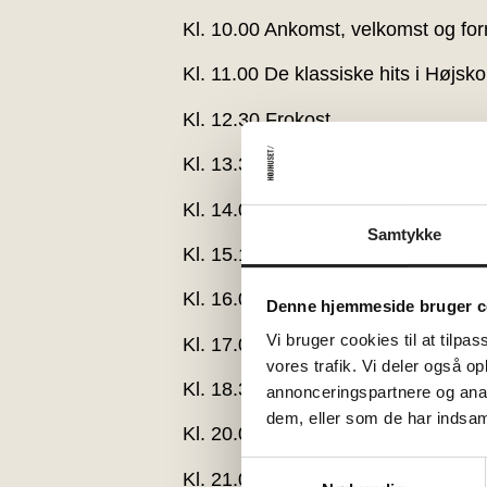
Kl. 10.00 Ankomst, velkomst og fo
Kl. 11.00 De klassiske hits i Højs
Kl. 12.30 Frokost
Kl. 13.30 Indtjekning på værelsern
Kl. 14.00 Gode hits, der ikke kom
Samtykke
Kl. 15.15 Pause med kaffe/the og 
Kl. 16.00 Mulighed for rundvisning 
Denne hjemmeside bruger c
Vi bruger cookies til at tilpas
Kl. 17.00 Pause
vores trafik. Vi deler også 
Kl. 18.30 Aftensmad i Spisesalen
annonceringspartnere og anal
dem, eller som de har indsaml
Kl. 20.00 Halfdan Rasmussen, sang
Samtykkevalg
Kl. 21.00 Aftenkaffe med sødt i Pe