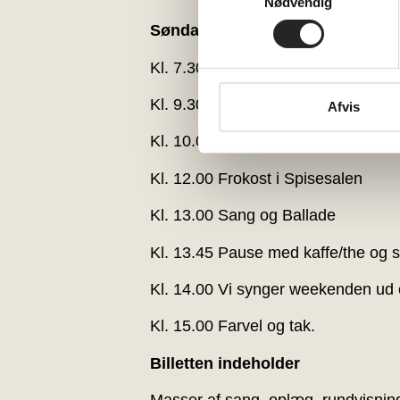
Nødvendig
Søndag den 28. februar
Kl. 7.30 Morgenmad (serveres i ti
Kl. 9.30 Udtjekning fra værelserne
Afvis
Kl. 10.00 Sang on location – TBA
Kl. 12.00 Frokost i Spisesalen
Kl. 13.00 Sang og Ballade
Kl. 13.45 Pause med kaffe/the og 
Kl. 14.00 Vi synger weekenden 
Kl. 15.00 Farvel og tak.
Billetten indeholder