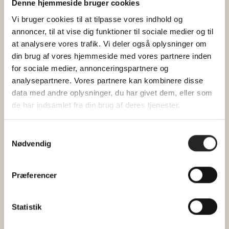
Denne hjemmeside bruger cookies
BEMÆRK: Vi anbefaler, at du ankommer lidt
Vi bruger cookies til at tilpasse vores indhold og
tidligere, så du kan nå at købe drikkevarer i
annoncer, til at vise dig funktioner til sociale medier og til
baren, inden middagen starter.
at analysere vores trafik. Vi deler også oplysninger om
Dørene åbner allerede kl. 17, så har man lyst til
din brug af vores hjemmeside med vores partnere inden
for sociale medier, annonceringspartnere og
et glas i Pejsestuen, et slag bordtennis eller en
analysepartnere. Vores partnere kan kombinere disse
gåtur i vores spændende hus inden middagen,
data med andre oplysninger, du har givet dem, eller som
er man mere end velkommen.
de har indsamlet fra din brug af deres tjenester.
Det koster 130 kr. pr. voksen og 65 kr. pr. barn
(til og med 10 år). Middagen er gratis for børn
Samtykkevalg
Nødvendig
under 3 år.
Der er fællesspisning hver mandag og onsdag i
Præferencer
2024.
Billetter refunderes ikke, med mindre
Statistik
arrangementet aflyses.
Vi gennemfører ved min. 15 tilmeldte.