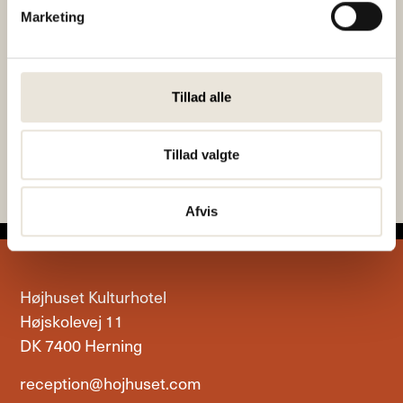
Marketing
Musikalsk
De glade 60ére
fortælling om Kim
- foredrag
Tillad alle
Larsen
Tillad valgte
Afvis
Højhuset Kulturhotel
Højskolevej 11
DK 7400 Herning
reception@hojhuset.com