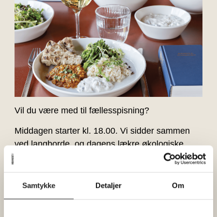
Vil du være med til fællesspisning?
Middagen starter kl. 18.00. Vi sidder sammen
ved langborde, og dagens lækre økologiske
måltid deles fra store fade ved hvert bord.
Du skal måske bede din nabo om at give dig
Samtykke
Detaljer
Om
brødet og til gengæld række salaten. Som var
du derhjemme.