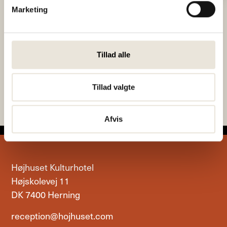
Marketing
Samtalesalon med
Efterårsophold i
Morten Dilling
Tillad alle
Højhuset
Tillad valgte
Afvis
Højhuset Kulturhotel
Højskolevej 11
DK 7400 Herning
reception@hojhuset.com