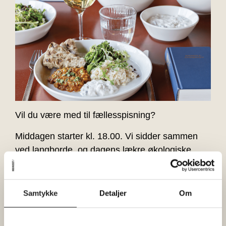
Vil du være med til fællesspisning?
Middagen starter kl. 18.00. Vi sidder sammen
ved langborde, og dagens lækre økologiske
måltid deles fra store fade ved hvert bord.
Du skal måske bede din nabo om at give dig
Samtykke
Detaljer
Om
brødet og til gengæld række salaten. Som var
du derhjemme.